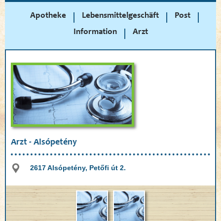
Apotheke
Lebensmittelgeschäft
Post
Information
Arzt
Arzt - Alsópetény
2617 Alsópetény, Petőfi út 2.