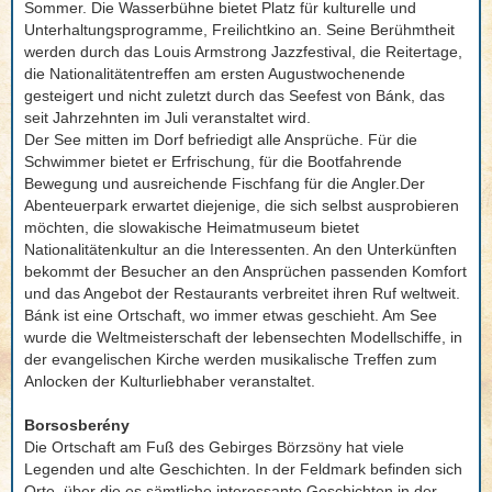
Sommer. Die Wasserbühne bietet Platz für kulturelle und
Unterhaltungsprogramme, Freilichtkino an. Seine Berühmtheit
werden durch das Louis Armstrong Jazzfestival, die Reitertage,
die Nationalitätentreffen am ersten Augustwochenende
gesteigert und nicht zuletzt durch das Seefest von Bánk, das
seit Jahrzehnten im Juli veranstaltet wird.
Der See mitten im Dorf befriedigt alle Ansprüche. Für die
Schwimmer bietet er Erfrischung, für die Bootfahrende
Bewegung und ausreichende Fischfang für die Angler.Der
Abenteuerpark erwartet diejenige, die sich selbst ausprobieren
möchten, die slowakische Heimatmuseum bietet
Nationalitätenkultur an die Interessenten. An den Unterkünften
bekommt der Besucher an den Ansprüchen passenden Komfort
und das Angebot der Restaurants verbreitet ihren Ruf weltweit.
Bánk ist eine Ortschaft, wo immer etwas geschieht. Am See
wurde die Weltmeisterschaft der lebensechten Modellschiffe, in
der evangelischen Kirche werden musikalische Treffen zum
Anlocken der Kulturliebhaber veranstaltet.
Borsosberény
Die Ortschaft am Fuß des Gebirges Börzsöny hat viele
Legenden und alte Geschichten. In der Feldmark befinden sich
Orte, über die es sämtliche interessante Geschichten in der