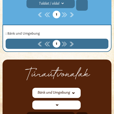
1
: Bánk und Umgebung
1
Túraútvonalak
Bánk und Umgebung