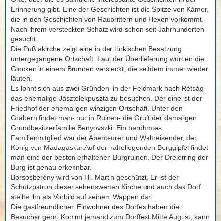
Erinnerung gibt. Eine der Geschichten ist die Spitze von Kámor,
die in den Geschichten von Raubrittern und Hexen vorkommt.
Nach ihrem versteckten Schatz wird schon seit Jahrhunderten
gesucht.
Die Pußtakirche zeigt eine in der türkischen Besatzung
untergegangene Ortschaft. Laut der Überlieferung wurden die
Glocken in einem Brunnen versteckt, die seitdem immer wieder
läuten.
Es lohnt sich aus zwei Gründen, in der Feldmark nach Rétság
das ehemalige Jásztelekpuszta zu besuchen. Der eine ist der
Friedhof der ehemaligen winzigen Ortschaft. Unter den
Gräbern findet man- nur in Ruinen- die Gruft der damaligen
Grundbesitzerfamilie Benyovszki. Ein berühmtes
Familienmitglied war der Abenteurer und Weltreisender, der
König von Madagaskar.Auf der naheliegenden Berggipfel findet
man eine der besten erhaltenen Burgruinen. Der Dreierring der
Burg ist genau erkennbar.
Borsosberény wird von Hl. Martin geschützt. Er ist der
Schutzpatron dieser sehenswerten Kirche und auch das Dorf
stellte ihn als Vorbild auf seinem Wappen dar.
Die gastfreundlichen Einwohner des Dorfes haben die
Besucher gern. Kommt jemand zum Dorffest Mitte August, kann