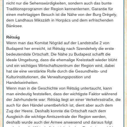
nicht nur die Sehenswürdigkeiten, sondern auch das bunte
Traditionsprogramm der Region kennenlernen. Garantie für
einen mehrtagigen Besuch ist die Nähe von der Burg Drégely,
dem Landhaus Mikszáth in Horpács und dem erfrischenden
Bánksee.
Rétság
Wenn man das Komitat Nógrád auf der Landstraße 2 von
Budapest her erreicht, ist Rétság nach Szendehely die erste
bedeutendste Ortschaft. Die Nähe zu Budapest schafft die
ideale Umgebung, dass die ehemalige Kreisstadt wieder blüht
und ein wichtiges Wirtschaftszentrum der Region wird, dabei
hat sie eine verstärkte Rolle durch die Gesundheits- und
Kulturinstitutionen, die Verwaltungsposition und
Handelseinheiten.
Wenn man in die Geschichte von Rétság untertaucht, kann
man eindeutig feststellen, dass der wichtigste Faktor während
der Jahrhunderte war: Rétság liegt an einer Verkehrsstraße, die
auch für den Händel unentbehrlich ist, dient aber auch dem
Zug der Heere. Deshalb konnte die Ortschaft nach dem
Ausgleich die wichtige Amtszentrale der Region werden,
deshalb wurde auch der Armee anwesend und daraus folgt