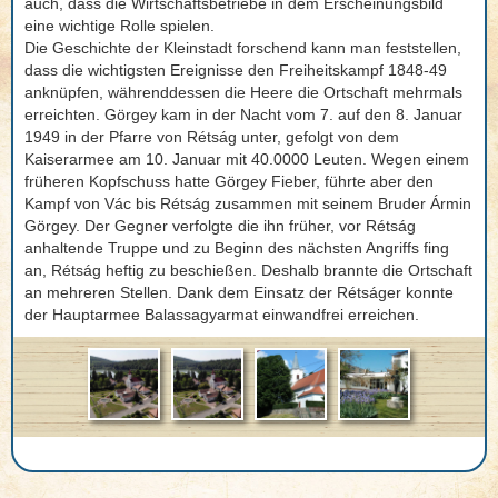
auch, dass die Wirtschaftsbetriebe in dem Erscheinungsbild
eine wichtige Rolle spielen.
Die Geschichte der Kleinstadt forschend kann man feststellen,
dass die wichtigsten Ereignisse den Freiheitskampf 1848-49
anknüpfen, währenddessen die Heere die Ortschaft mehrmals
erreichten. Görgey kam in der Nacht vom 7. auf den 8. Januar
1949 in der Pfarre von Rétság unter, gefolgt von dem
Kaiserarmee am 10. Januar mit 40.0000 Leuten. Wegen einem
früheren Kopfschuss hatte Görgey Fieber, führte aber den
Kampf von Vác bis Rétság zusammen mit seinem Bruder Ármin
Görgey. Der Gegner verfolgte die ihn früher, vor Rétság
anhaltende Truppe und zu Beginn des nächsten Angriffs fing
an, Rétság heftig zu beschießen. Deshalb brannte die Ortschaft
an mehreren Stellen. Dank dem Einsatz der Rétságer konnte
der Hauptarmee Balassagyarmat einwandfrei erreichen.