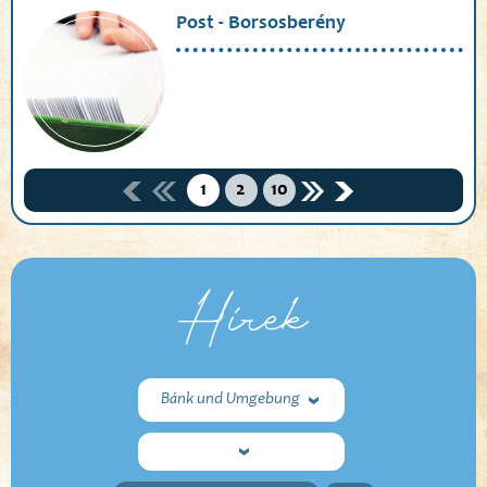
Post - Borsosberény
1
2
10
Hírek
Bánk und Umgebung