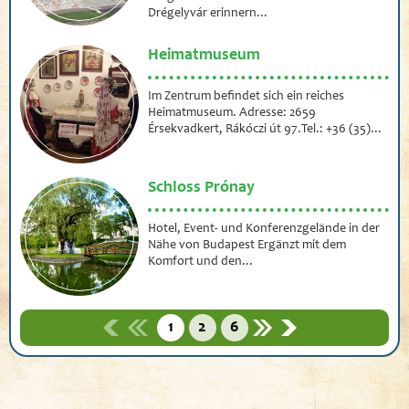
Drégelyvár erinnern...
Heimatmuseum
Im Zentrum befindet sich ein reiches
Heimatmuseum. Adresse: 2659
Érsekvadkert, Rákóczi út 97.Tel.: +36 (35)...
Schloss Prónay
Hotel, Event- und Konferenzgelände in der
Nähe von Budapest Ergänzt mit dem
Komfort und den...
1
2
6