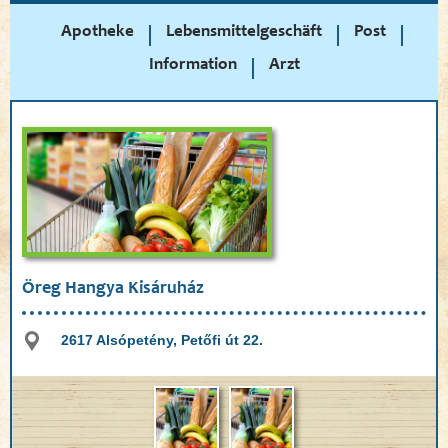
Apotheke
Lebensmittelgeschäft
Post
Information
Arzt
Öreg Hangya Kisáruház
2617 Alsópetény, Petőfi út 22.