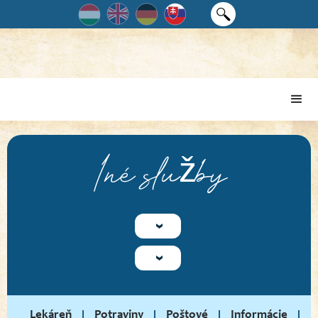
Iné služby
Lekáreň
Potraviny
Poštové
Informácie