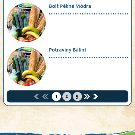
Bolt Pékné Módra
Potraviny Bálint
1
2
5