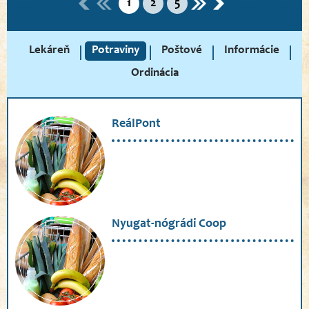
1
2
5
Lekáreň
Potraviny
Poštové
Informácie
Ordinácia
ReálPont
Nyugat-nógrádi Coop