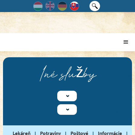
Iné služby
Lekáreň
Potraviny
Poštové
Informácie