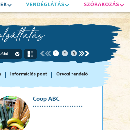
YEK
VENDÉGLÁTÁS
SZÓRAKOZÁS
lgáltatás
1
2
5
 oldal
a
Információs pont
Orvosi rendelő
Coop ABC