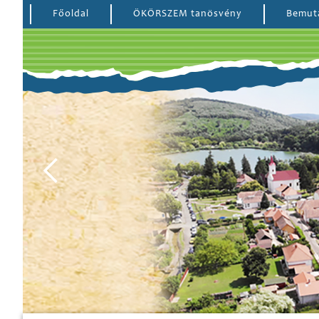
Főoldal
ÖKÖRSZEM tanösvény
Bemut