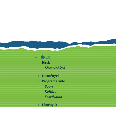
HÍREK
Hírek
Kiemelt hírek
Események
Programajánló
Sport
Kultúra
Fesztiválok
Élmények
SZÁLLÁSHELYEK