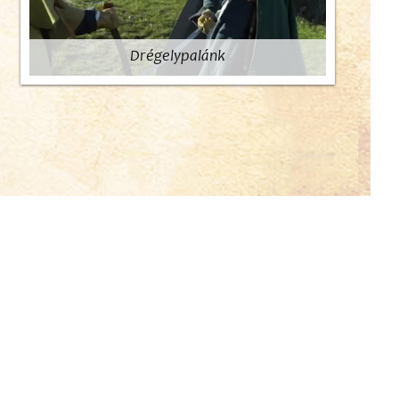
Drégelypalánk