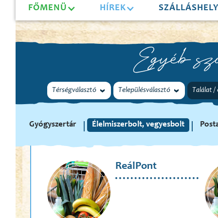
FŐMENÜ
HÍREK
SZÁLLÁSHEL
Egyéb szo
Térségválasztó
Településválasztó
Találat /
Gyógyszertár
Élelmiszerbolt, vegyesbolt
Post
ReálPont