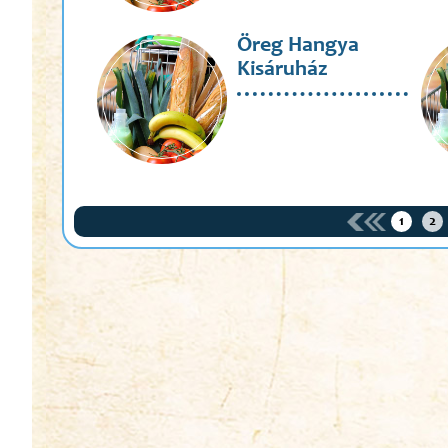
Öreg Hangya
Kisáruház
1
2