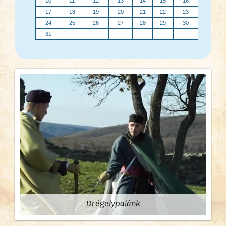
10
11
12
13
14
15
16
17
18
19
20
21
22
23
24
25
26
27
28
29
30
31
Drégelypalánk