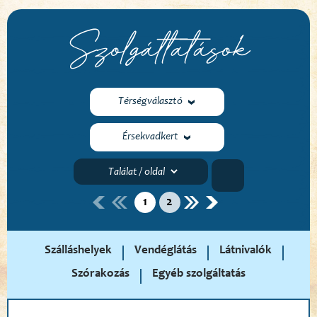
Szolgáltatások
Térségválasztó
Érsekvadkert
1
2
Szálláshelyek
Vendéglátás
Látnivalók
Szórakozás
Egyéb szolgáltatás