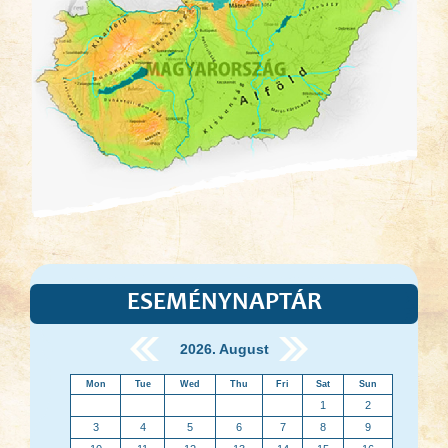
ESEMÉNYNAPTÁR
2026. August
Mon
Tue
Wed
Thu
Fri
Sat
Sun
1
2
3
4
5
6
7
8
9