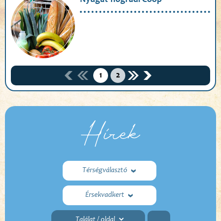
Nyugat-nógrádi Coop
1
2
Hírek
Térségválasztó
Érsekvadkert