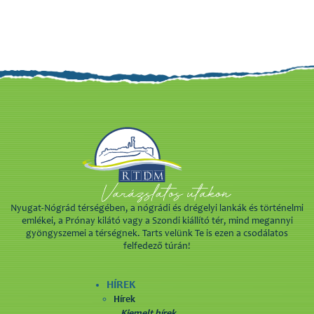
Nyugat-Nógrád térségében, a nógrádi és drégelyi lankák és történelmi
emlékei, a Prónay kilátó vagy a Szondi kiállító tér, mind megannyi
gyöngyszemei a térségnek. Tarts velünk Te is ezen a csodálatos
felfedező túrán!
HÍREK
Hírek
Kiemelt hírek