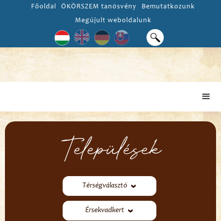
Főoldal
ÖKÖRSZEM tanösvény
Bemutatkozunk
Megújult weboldalunk
Települések
Térségválasztó
Érsekvadkert