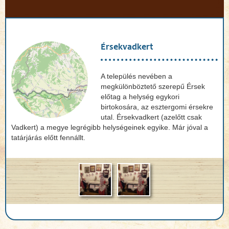
Érsekvadkert
A település nevében a
megkülönböztető szerepű Érsek
előtag a helység egykori
birtokosára, az esztergomi érsekre
utal. Érsekvadkert (azelőtt csak
Vadkert) a megye legrégibb helységeinek egyike. Már jóval a
tatárjárás előtt fennállt.