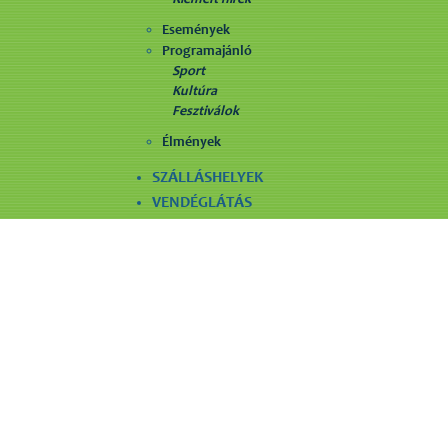
Események
Programajánló
Sport
Kultúra
Fesztiválok
Élmények
SZÁLLÁSHELYEK
VENDÉGLÁTÁS
LÁTNIVALÓK
SZÓRAKOZÁS
EGYÉB SZOLGÁLTATÁS
Maradjunk kapcsolatban