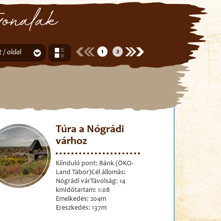
onalak
1
2
t / oldal
Túra a Nógrádi
várhoz
Kiinduló pont: Bánk (ÖKO-
Land Tábor)Cél állomás:
Nógrádi várTávolság: 14
kmIdőtartam: 1:08
Emelkedés: 204m
Ereszkedés: 137m