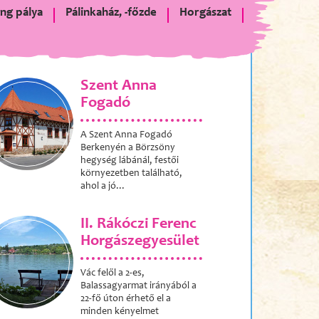
ng pálya
Pálinkaház, -főzde
Horgászat
Szent Anna
Fogadó
A Szent Anna Fogadó
Berkenyén a Börzsöny
hegység lábánál, festői
környezetben található,
ahol a jó...
II. Rákóczi Ferenc
Horgászegyesület
Vác felől a 2-es,
Balassagyarmat irányából a
22-fő úton érhető el a
minden kényelmet