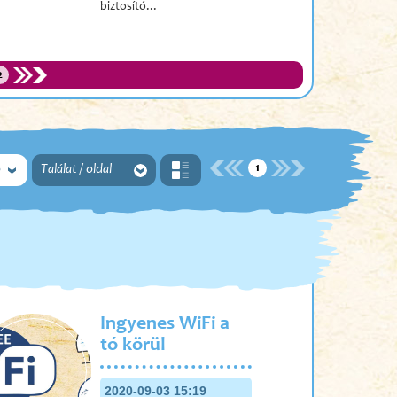
biztosító...
2
1
ó
Találat / oldal
Ingyenes WiFi a
tó körül
2020-09-03 15:19