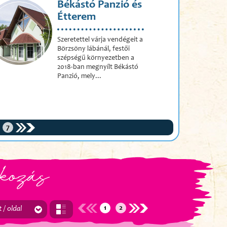
Békástó Panzió és
Étterem
Szeretettel várja vendégeit a
Börzsöny lábánál, festői
szépségű környezetben a
2018-ban megnyílt Békástó
Panzió, mely...
7
kozás
1
2
t / oldal