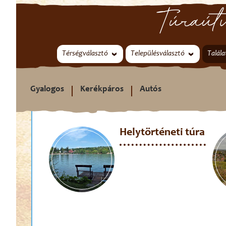
Túraútv
Térségválasztó
Településválasztó
Talála
Gyalogos
Kerékpáros
Autós
Helytörténeti túra