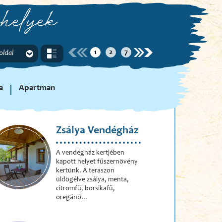
helyek
1
2
7
 oldal
a
Apartman
Zsálya Vendégház
A vendégház kertjében
kapott helyet fűszernövény
kertünk. A teraszon
üldögélve zsálya, menta,
citromfű, borsikafű,
oregánó...