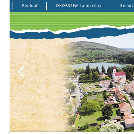
Főoldal
ÖKÖRSZEM tanösvény
Bemut