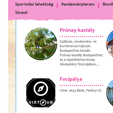
Sportolási lehetőség
Rendezvényterem
Bowli
Strand
Prónay-kastély
Szálloda, rendezvény- és
konferencia helyszín
Budapesthez közelA
Prónay-kastély Budapesthez
és a repülőtérhez közel,
Alsópetény főutcájában,...
Focipálya
Címe: 2653 Bánk, Petényi út