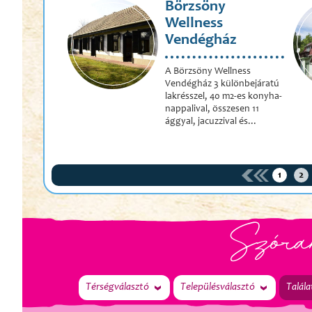
Börzsöny
Wellness
Vendégház
A Börzsöny Wellness
Vendégház 3 különbejáratú
lakrésszel, 40 m2-es konyha-
nappalival, összesen 11
ággyal, jacuzzival és...
1
2
Szóra
Térségválasztó
Településválasztó
Talála