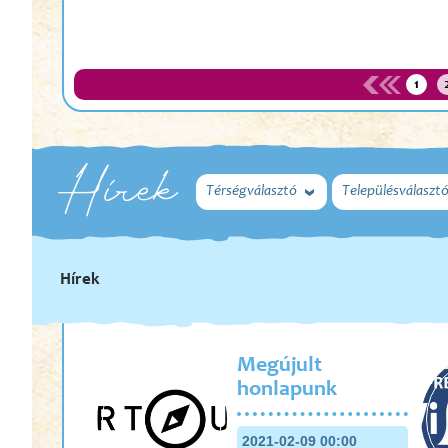
1
Hírek
Térségválasztó
Településválaszt
Hírek
Megújult
honlapunk
2021-02-09 00:00