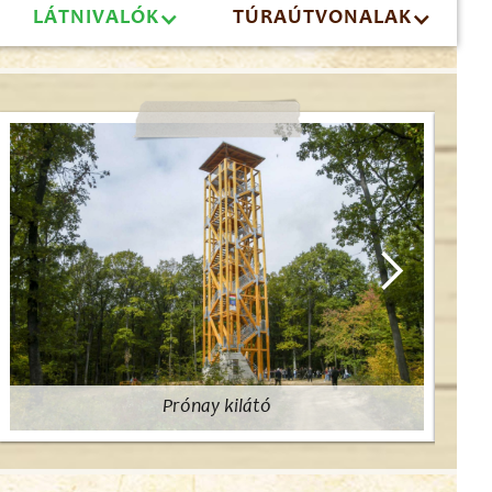
LÁTNIVALÓK
TÚRAÚTVONALAK
Prónay kilátó