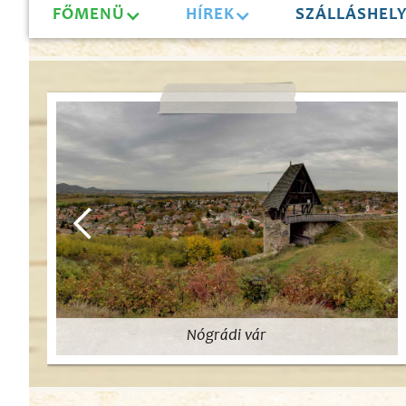
FŐMENÜ
HÍREK
SZÁLLÁSHEL
Nógrádi vár