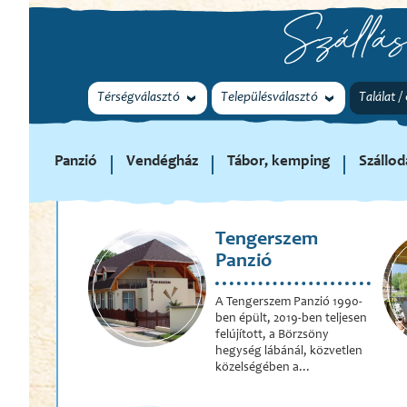
Szállás
Térségválasztó
Településválasztó
Találat /
Panzió
Vendégház
Tábor, kemping
Szállod
Tengerszem
Panzió
A Tengerszem Panzió 1990-
ben épült, 2019-ben teljesen
felújított, a Börzsöny
hegység lábánál, közvetlen
közelségében a...