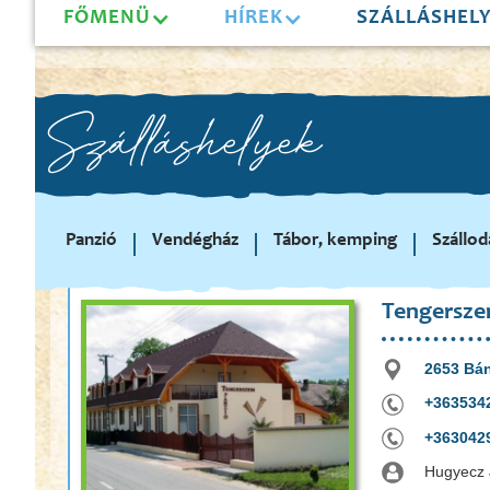
FŐMENÜ
HÍREK
SZÁLLÁSHEL
Szálláshelyek
Panzió
Vendégház
Tábor, kemping
Szállod
Tengersze
2653 Bán
+363534
+363042
Hugyecz 