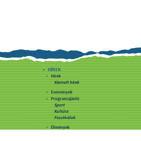
HÍREK
Hírek
Kiemelt hírek
Események
Programajánló
Sport
Kultúra
Fesztiválok
Élmények
SZÁLLÁSHELYEK