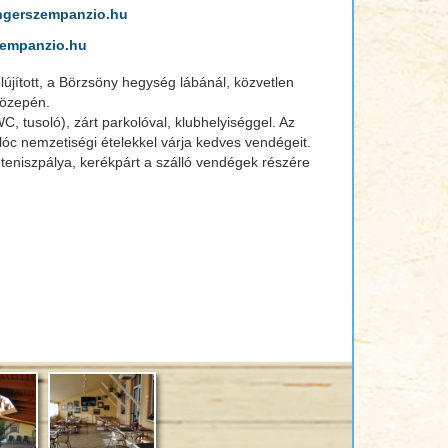
ngerszempanzio.hu
zempanzio.hu
újított, a Börzsöny hegység lábánál, közvetlen
közepén.
, tusoló), zárt parkolóval, klubhelyiséggel. Az
alóc nemzetiségi ételekkel várja kedves vendégeit.
 teniszpálya, kerékpárt a szálló vendégek részére