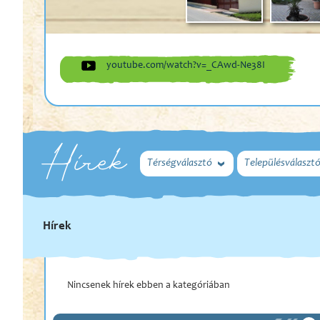
youtube.com/watch?v=_CAwd-Ne38I
Hírek
Térségválasztó
Településválaszt
Hírek
Nincsenek hírek ebben a kategóriában