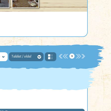
1
ó
Találat / oldal