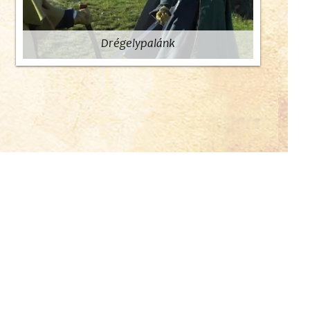
Drégelypalánk