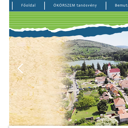
Főoldal
ÖKÖRSZEM tanösvény
Bemut