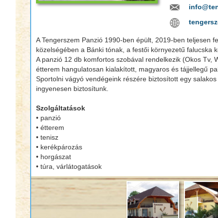
info@te
tengers
A Tengerszem Panzió 1990-ben épült, 2019-ben teljesen fel
közelségében a Bánki tónak, a festői környezetű falucska 
A panzió 12 db komfortos szobával rendelkezik (Okos Tv, WC
étterem hangulatosan kialakított, magyaros és tájjellegű p
Sportolni vágyó vendégeink részére biztosított egy salakos
ingyenesen biztosítunk.
Szolgáltatások
• panzió
• étterem
• tenisz
• kerékpározás
• horgászat
• túra, várlátogatások