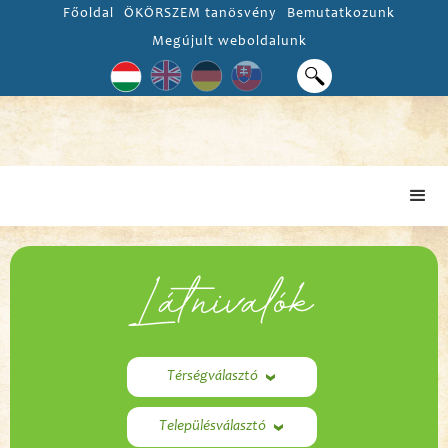
Főoldal
ÖKÖRSZEM tanösvény
Bemutatkozunk
Megújult weboldalunk
Látnivalók
Térségválasztó
Településválasztó