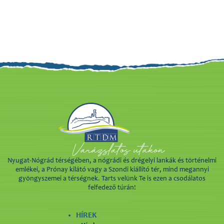
Nyugat-Nógrád térségében, a nógrádi és drégelyi lankák és történelmi
emlékei, a Prónay kilátó vagy a Szondi kiállító tér, mind megannyi
gyöngyszemei a térségnek. Tarts velünk Te is ezen a csodálatos
felfedező túrán!
HÍREK