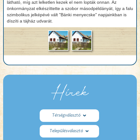
látható, míg azt lelketlen kezek el nem lopták onnan. Az
önkormányzat elkészíttette a szobor másodpéldányát, így a falu
szimbolikus jelképévé vált "Bánki menyecske" napjainkban is
díszíti a tájház udvarát.
Hírek
Térségválasztó
Településválasztó