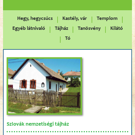
Hegy, hegycsúcs
Kastély, vár
Templom
Egyéb látnivaló
Tájház
Tanösvény
Kilátó
Tó
Szlovák nemzetiségi tájház