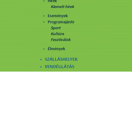
Hírek
Kiemelt hírek
Események
Programajánló
Sport
Kultúra
Fesztiválok
Élmények
SZÁLLÁSHELYEK
VENDÉGLÁTÁS
LÁTNIVALÓK
SZÓRAKOZÁS
EGYÉB SZOLGÁLTATÁS
Maradjunk kapcsolatban