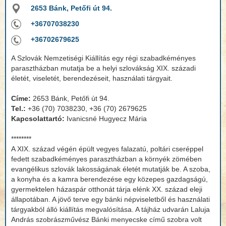
2653 Bánk, Petőfi út 94.
+36707038230
+36702679625
A Szlovák Nemzetiségi Kiállítás egy régi szabadkéményes
parasztházban mutatja be a helyi szlovákság XIX. századi
életét, viseletét, berendezéseit, használati tárgyait.
Címe:
2653 Bánk, Petőfi út 94.
Tel.:
+36 (70) 7038230, +36 (70) 2679625
Kapcsolattartó:
Ivanicsné Hugyecz Mária
********
A XIX. század végén épült vegyes falazatú, poltári cseréppel
fedett szabadkéményes parasztházban a környék zömében
evangélikus szlovák lakosságának életét mutatják be. A szoba,
a konyha és a kamra berendezése egy közepes gazdagságú,
gyermektelen házaspár otthonát tárja elénk XX. század eleji
állapotában. A jövő terve egy bánki népviseletből és használati
tárgyakból álló kiállítás megvalósítása. A tájház udvarán Laluja
András szobrászművész Bánki menyecske című szobra volt