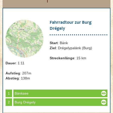
Fahrradtour zur Burg
Drégely
Start
: Bánk
Ziel
: Drégelypalánk (Burg)
Streckenlänge
: 15 km
Dauer
: 1:11
Aufstieg
: 207m
Abstieg
: 138m
1
Bánksee
2
Burg Drégely