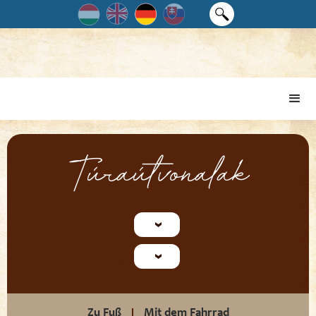
Túraútvonalak
Zu Fuß
Mit dem Fahrrad