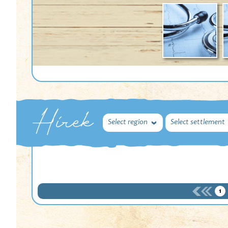
Hírek
Select region
Select settlement
1