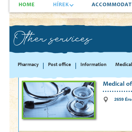
HOME
HÍREK
ACCOMMODAT
Other services
Pharmacy
Post office
Information
Medical
Medical of
2659 Érs