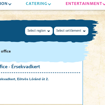
ION
CATERING
ENTERTAINMENT
Select region
Select settlement
 office
fice - Érsekvadkert
ekvadkert, Eötvös Lóránd út 2.