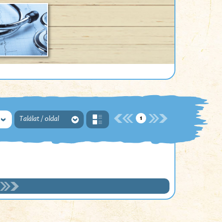
1
Találat / oldal