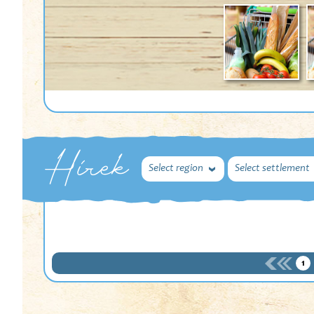
Hírek
Select region
Select settlement
1