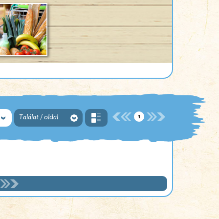
1
Találat / oldal