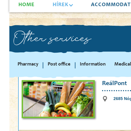
HOME
HÍREK
ACCOMMODAT
Other services
Pharmacy
Post office
Information
Medical
ReálPont
2685 Nóg