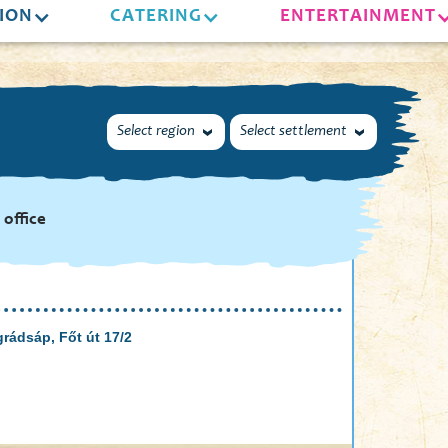
ION
CATERING
ENTERTAINMENT
Select region
Select settlement
 office
rádsáp, Főt út 17/2