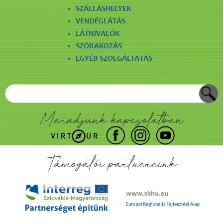
SZÁLLÁSHELYEK
VENDÉGLÁTÁS
LÁTNIVALÓK
SZÓRAKOZÁS
EGYÉB SZOLGÁLTATÁS
Maradjunk kapcsolatban
Támogatói partnereink