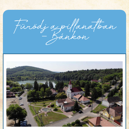
Fürödj a pillanatban
- Bánkon