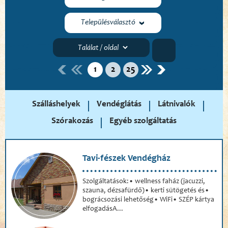
Településválasztó
1
2
25
Szálláshelyek
Vendéglátás
Látnivalók
Szórakozás
Egyéb szolgáltatás
Tavi-fészek Vendégház
Szolgáltatások:• wellness faház (jacuzzi,
szauna, dézsafürdő)• kerti sütögetés és•
bográcsozási lehetőség• WiFi• SZÉP kártya
elfogadásA...