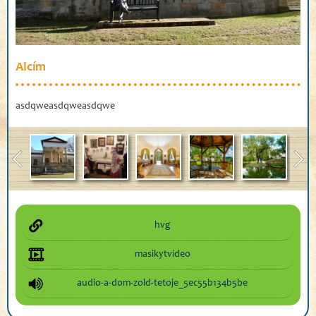
Alcím
asdqweasdqweasdqwe
hvg
masikytvideo
audio-a-dom-zold-tetoje_5ec55b134b5be