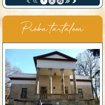
1
2
25
Próba tartalom