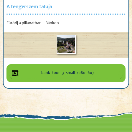
A tengerszem faluja
Fürödj a pillanatban – Bánkon
bank_tour_3_small_1080_607