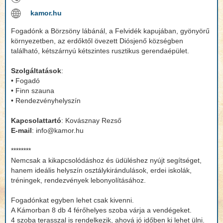
kamor.hu
Fogadónk a Börzsöny lábánál, a Felvidék kapujában, gyönyörű
környezetben, az erdőktől övezett Diósjenő községben
található, kétszárnyú kétszintes rusztikus gerendaépület.
Szolgáltatások
:
• Fogadó
• Finn szauna
• Rendezvényhelyszín
Kapcsolattartó
: Kovásznay Rezső
E-mail
: info@kamor.hu
********
Nemcsak a kikapcsolódáshoz és üdüléshez nyújt segítséget,
hanem ideális helyszín osztálykirándulások, erdei iskolák,
tréningek, rendezvények lebonyolításához.
Fogadónkat egyben lehet csak kivenni.
A Kámorban 8 db 4 férőhelyes szoba várja a vendégeket.
4 szoba terasszal is rendelkezik, ahová jó időben ki lehet ülni.