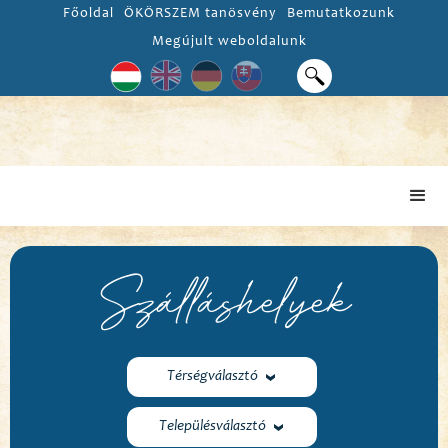
Főoldal
ÖKÖRSZEM tanösvény
Bemutatkozunk
Megújult weboldalunk
Szálláshelyek
Térségválasztó
Településválasztó