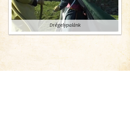
Drégelypalánk