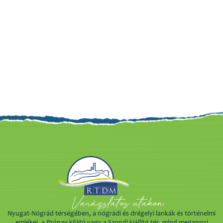
Nyugat-Nógrád térségében, a nógrádi és drégelyi lankák és történelmi
emlékei, a Prónay kilátó vagy a Szondi kiállító tér, mind megannyi