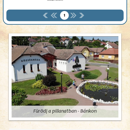
1
Fürödj a pillanatban - Bánkon