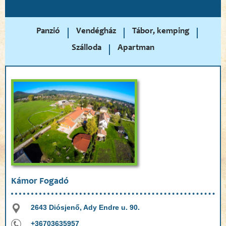
Panzió
Vendégház
Tábor, kemping
Szálloda
Apartman
Kámor Fogadó
2643 Diósjenő, Ady Endre u. 90.
+36703635957