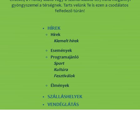
gyöngyszemei a térségnek. Tarts velünk Te is ezen a csodálatos
felfedező túrán!
HÍREK
Hírek
Kiemelt hírek
Események
Programajánló
Sport
Kultúra
Fesztiválok
Élmények
SZÁLLÁSHELYEK
VENDÉGLÁTÁS
LÁTNIVALÓK
SZÓRAKOZÁS
EGYÉB SZOLGÁLTATÁS