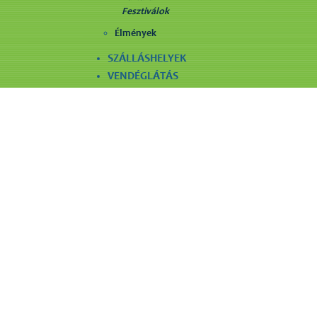
Fesztiválok
Élmények
SZÁLLÁSHELYEK
VENDÉGLÁTÁS
LÁTNIVALÓK
SZÓRAKOZÁS
EGYÉB SZOLGÁLTATÁS
Maradjunk kapcsolatban
Támogatói partnereink