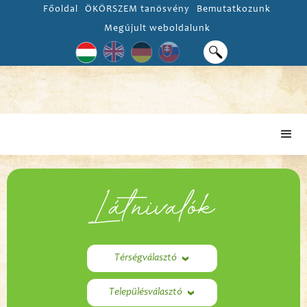
Főoldal
ÖKÖRSZEM tanösvény
Bemutatkozunk
Megújult weboldalunk
Látnivalók
Térségválasztó
Településválasztó