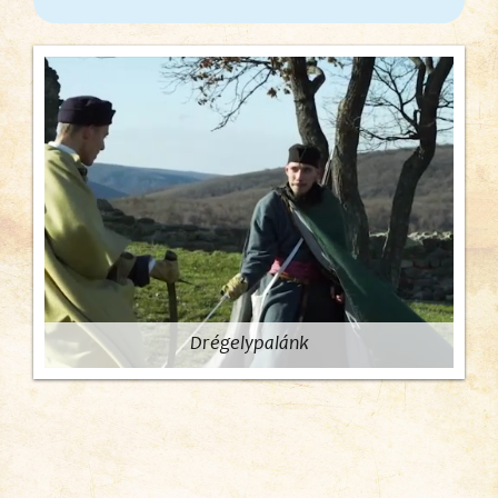
Drégelypalánk