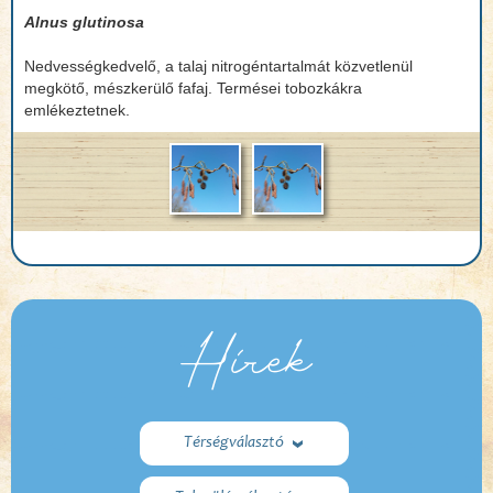
Alnus glutinosa
Nedvességkedvelő, a talaj nitrogéntartalmát közvetlenül
megkötő, mészkerülő fafaj. Termései tobozkákra
emlékeztetnek.
Hírek
Térségválasztó