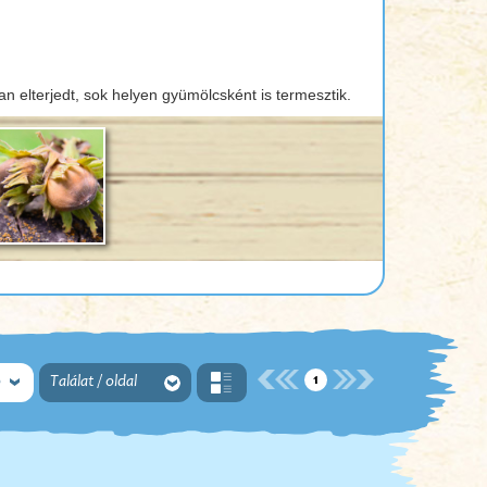
 elterjedt, sok helyen gyümölcsként is termesztik.
1
ó
Találat / oldal