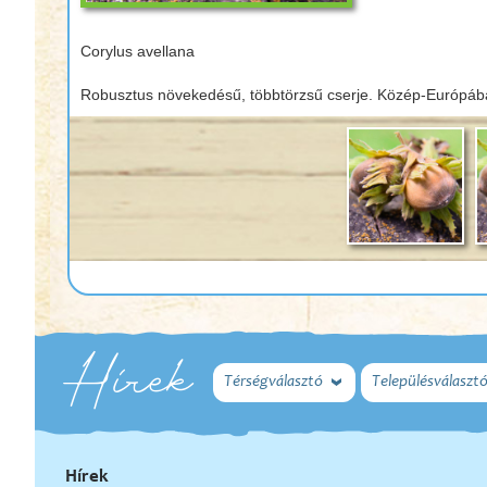
Corylus avellana
Robusztus növekedésű, többtörzsű cserje. Közép-Európában
Hírek
Térségválasztó
Településválaszt
Hírek