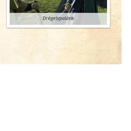
Drégelypalánk