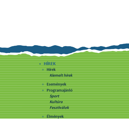
HÍREK
Hírek
Kiemelt hírek
Események
Programajánló
Sport
Kultúra
Fesztiválok
Élmények
SZÁLLÁSHELYEK