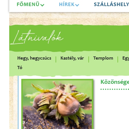
FŐMENÜ
HÍREK
SZÁLLÁSHEL
Látnivalók
Hegy, hegycsúcs
Kastély, vár
Templom
Egy
Tó
Közönség