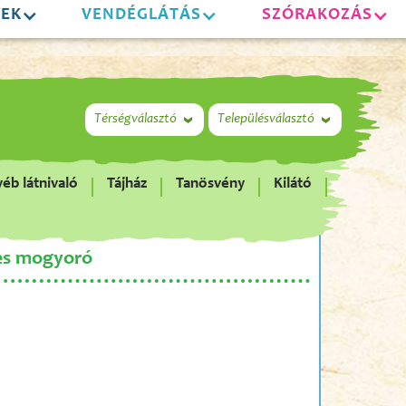
YEK
VENDÉGLÁTÁS
SZÓRAKOZÁS
Térségválasztó
Településválasztó
éb látnivaló
Tájház
Tanösvény
Kilátó
es mogyoró