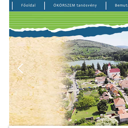
Főoldal
ÖKÖRSZEM tanösvény
Bemut