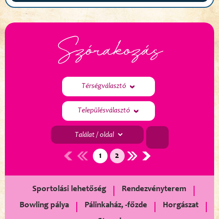
Szórakozás
Térségválasztó
Településválasztó
1
2
Sportolási lehetőség
Rendezvényterem
Bowling pálya
Pálinkaház, -főzde
Horgászat