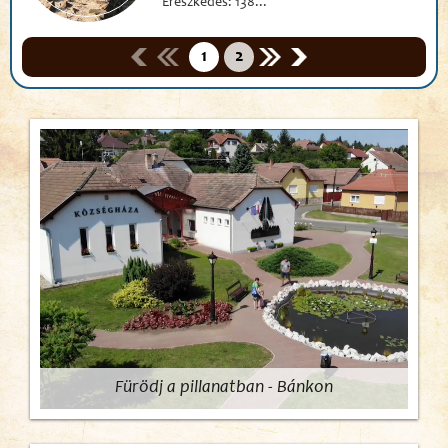
Ereszkedés: 138...
1
2
Fürödj a pillanatban - Bánkon