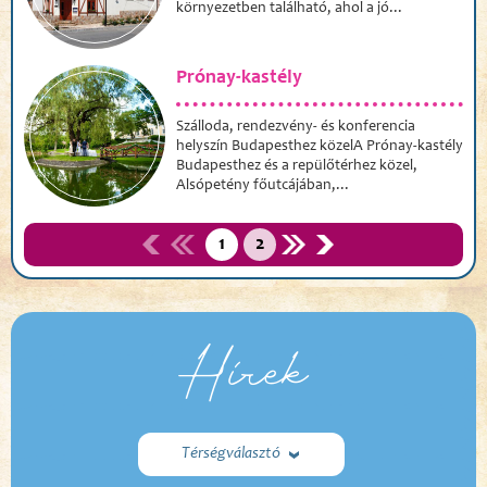
környezetben található, ahol a jó...
Prónay-kastély
Szálloda, rendezvény- és konferencia
helyszín Budapesthez közelA Prónay-kastély
Budapesthez és a repülőtérhez közel,
Alsópetény főutcájában,...
1
2
Hírek
Térségválasztó