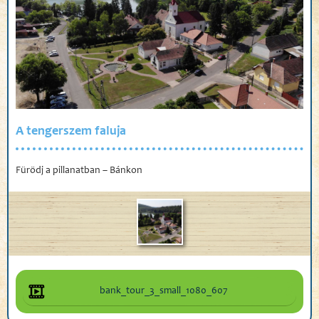
A tengerszem faluja
Fürödj a pillanatban – Bánkon
bank_tour_3_small_1080_607