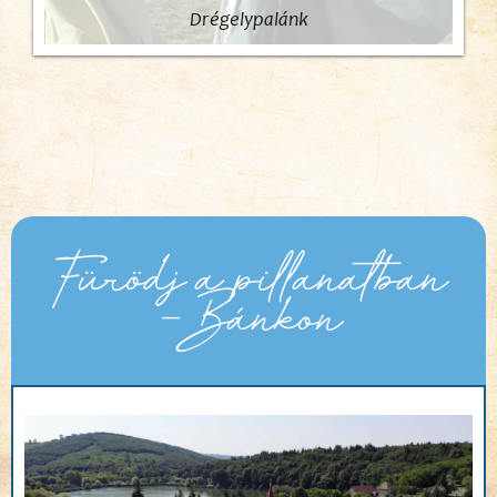
Drégelypalánk
Fürödj a pillanatban
- Bánkon