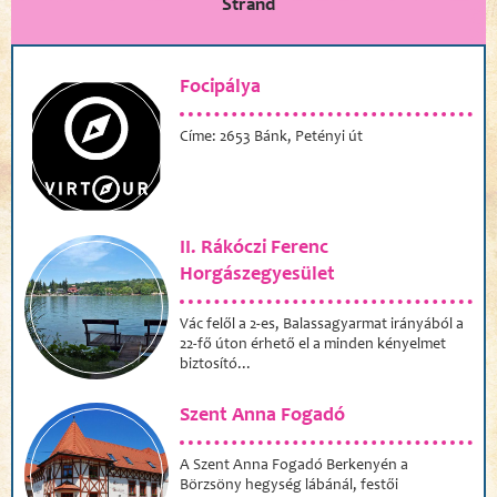
Strand
Focipálya
Címe: 2653 Bánk, Petényi út
II. Rákóczi Ferenc
Horgászegyesület
Vác felől a 2-es, Balassagyarmat irányából a
22-fő úton érhető el a minden kényelmet
biztosító...
Szent Anna Fogadó
A Szent Anna Fogadó Berkenyén a
Börzsöny hegység lábánál, festői