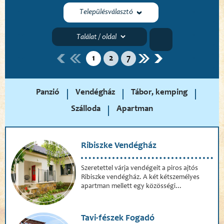
Településválasztó
1
2
7
Panzió
Vendégház
Tábor, kemping
Szálloda
Apartman
Ribiszke Vendégház
Szeretettel várja vendégeit a piros ajtós
Ribiszke vendégház. A két kétszemélyes
apartman mellett egy közösségi...
Tavi-fészek Fogadó