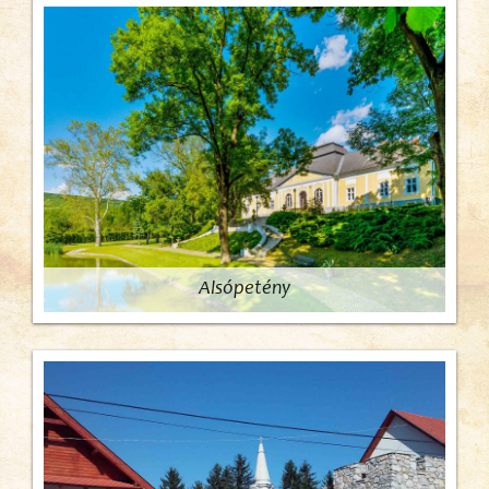
Alsópetény