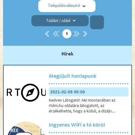
Településválasztó
1
Hírek
Megújult honlapunk
2021-02-09 00:00
Kedves Látogató! Aki mostanában az
rtdm.hu oldalára látogatott, az
érzékelhette, hogy a külső, a dizájn...
Ingyenes WiFi a tó körül