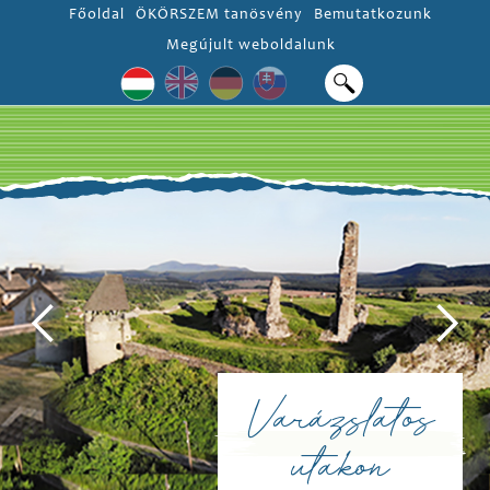
Főoldal
ÖKÖRSZEM tanösvény
Bemutatkozunk
Megújult weboldalunk
Varázslatos
utakon