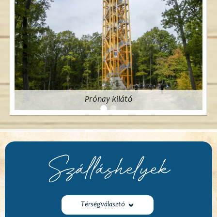
Prónay kilátó
Szálláshelyek
Térségválasztó