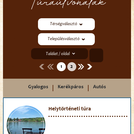
Túraútvonalak
Térségválasztó
Településválasztó
1
2
Gyalogos
Kerékpáros
Autós
Helytörténeti túra