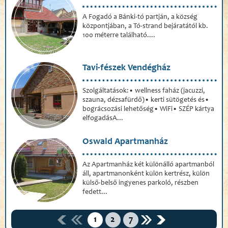
A Fogadó a Bánki-tó partján, a község
központjában, a Tó-strand bejáratától kb.
100 méterre található....
Tavi-fészek Vendégház
Szolgáltatások:• wellness faház (jacuzzi,
szauna, dézsafürdő)• kerti sütögetés és•
bográcsozási lehetőség• WiFi• SZÉP kártya
elfogadásA...
Oswald Apartmanház
Az Apartmanház két különálló apartmanból
áll, apartmanonként külön kertrész, külön
külső-belső ingyenes parkoló, részben
fedett...
1
2
7