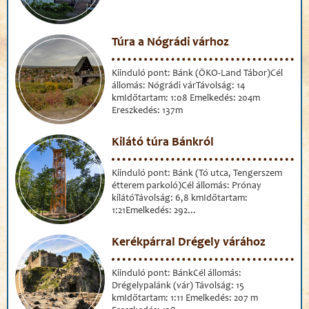
Túra a Nógrádi várhoz
Kiinduló pont: Bánk (ÖKO-Land Tábor)Cél
állomás: Nógrádi várTávolság: 14
kmIdőtartam: 1:08 Emelkedés: 204m
Ereszkedés: 137m
Kilátó túra Bánkról
Kiinduló pont: Bánk (Tó utca, Tengerszem
étterem parkoló)Cél állomás: Prónay
kilátóTávolság: 6,8 kmIdőtartam:
1:21Emelkedés: 292...
Kerékpárral Drégely várához
Kiinduló pont: BánkCél állomás:
Drégelypalánk (vár) Távolság: 15
kmIdőtartam: 1:11 Emelkedés: 207 m