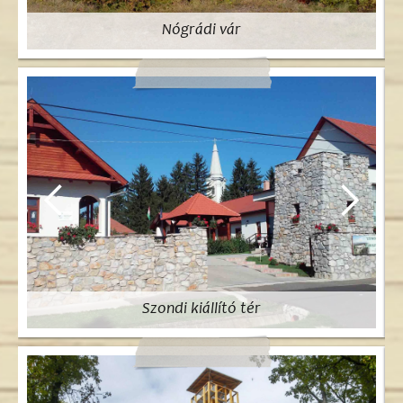
Nógrádi vár
Szondi kiállító tér