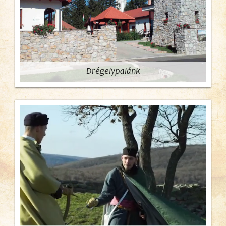
Drégelypalánk