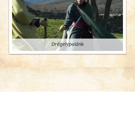
Drégelypalánk