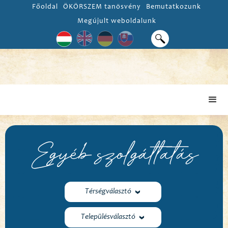
Főoldal
ÖKÖRSZEM tanösvény
Bemutatkozunk
Megújult weboldalunk
Egyéb szolgáltatás
Térségválasztó
Településválasztó