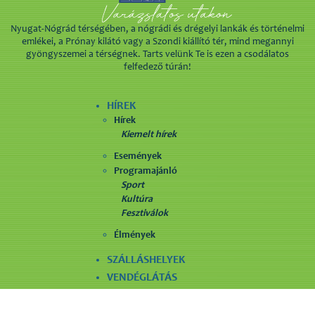
Nyugat-Nógrád térségében, a nógrádi és drégelyi lankák és történelmi
emlékei, a Prónay kilátó vagy a Szondi kiállító tér, mind megannyi
gyöngyszemei a térségnek. Tarts velünk Te is ezen a csodálatos
felfedező túrán!
HÍREK
Hírek
Kiemelt hírek
Események
Programajánló
Sport
Kultúra
Fesztiválok
Élmények
SZÁLLÁSHELYEK
VENDÉGLÁTÁS
LÁTNIVALÓK
SZÓRAKOZÁS