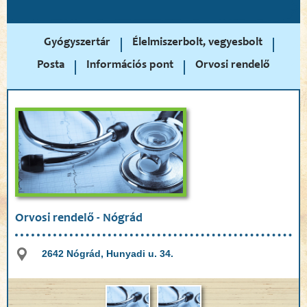
Gyógyszertár
Élelmiszerbolt, vegyesbolt
Posta
Információs pont
Orvosi rendelő
Orvosi rendelő - Nógrád
2642 Nógrád, Hunyadi u. 34.