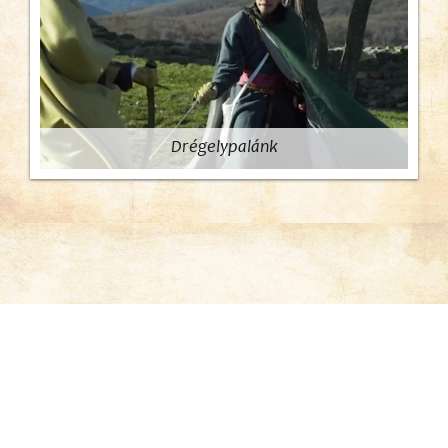
Drégelypalánk