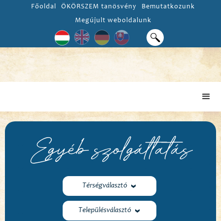
Főoldal
ÖKÖRSZEM tanösvény
Bemutatkozunk
Megújult weboldalunk
Egyéb szolgáltatás
Térségválasztó
Településválasztó