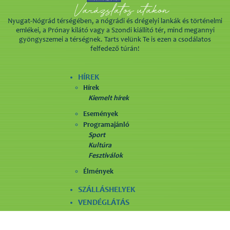
Nyugat-Nógrád térségében, a nógrádi és drégelyi lankák és történelmi
emlékei, a Prónay kilátó vagy a Szondi kiállító tér, mind megannyi
gyöngyszemei a térségnek. Tarts velünk Te is ezen a csodálatos
felfedező túrán!
HÍREK
Hírek
Kiemelt hírek
Események
Programajánló
Sport
Kultúra
Fesztiválok
Élmények
SZÁLLÁSHELYEK
VENDÉGLÁTÁS
LÁTNIVALÓK
SZÓRAKOZÁS