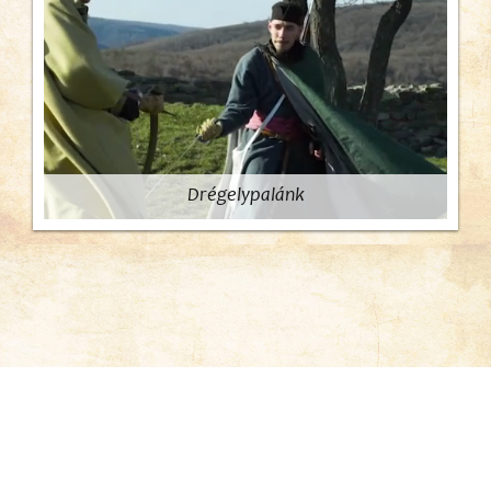
Drégelypalánk