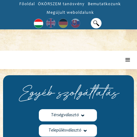
Főoldal
ÖKÖRSZEM tanösvény
Bemutatkozunk
Megújult weboldalunk
Egyéb szolgáltatás
Térségválasztó
Településválasztó