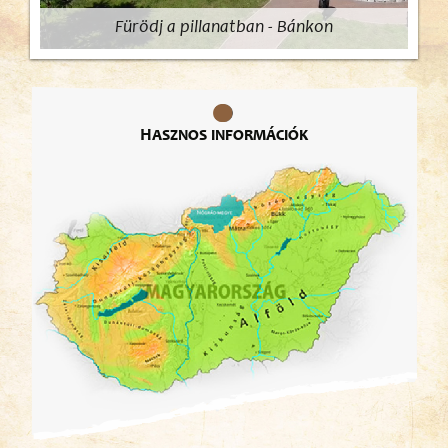
Fürödj a pillanatban - Bánkon
Hasznos információk