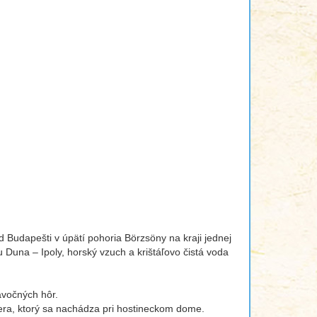
Budapešti v úpätí pohoria Börzsöny na kraji jednej
 Duna – Ipoly, horský vzuch a krištáľovo čistá voda
ávočných hôr.
zera, ktorý sa nachádza pri hostineckom dome.