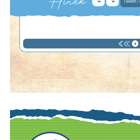
Hírek
Találat /
1