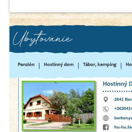
Ubytovanie
Penzión
Hostinný dom
Tábor, kemping
Ho
Hostinný 
2641 Ber
+363041
berkeny
hu-hu.f