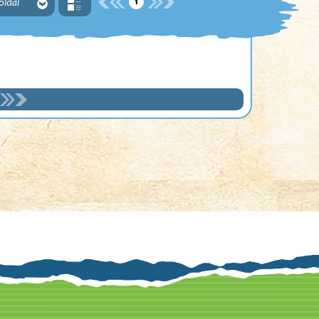
1
 oldal