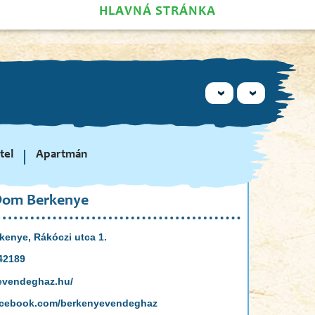
HLAVNÁ STRÁNKA
tel
Apartmán
Dom Berkenye
kenye, Rákóczi utca 1.
42189
evendeghaz.hu/
acebook.com/berkenyevendeghaz