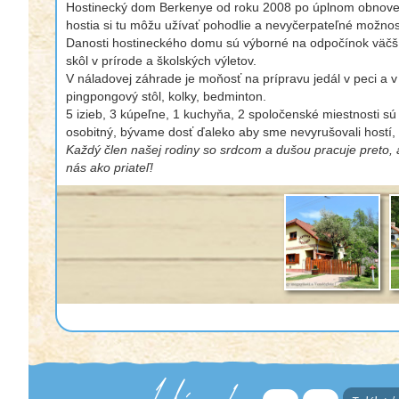
Hostinecký dom Berkenye od roku 2008 po úplnom obnovení 
hostia si tu môžu užívať pohodlie a nevyčerpateľné možnos
Danosti hostineckého domu sú výborné na odpočínok väčšíc
skôl v prírode a školských výletov.
V náladovej záhrade je moňosť na prípravu jedál v peci a v 
pingpongový stôl, kolky, bedminton.
5 izieb, 3 kúpeľne, 1 kuchyňa, 2 spoločenské miestnosti 
osobitný, bývame dosť ďaleko aby sme nevyrušovali hostí,
Každý člen našej rodiny so srdcom a dušou pracuje preto,
nás ako priateľ!