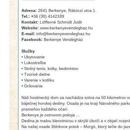
Adresa:
2641 Berkenye, Rákóczi utca 1.
Tel.: +
36 (30) 4142189
Kontakt:
Löfflerné Schmidt Judit
Website:
www.berkenyevendeghaz.hu
E-mail:
info@berkenyevendeghaz.hu
Facebook:
Berkenye Vendégház
Služby
• Ubytovanie
• Lukostreľba
• Stolný tenis, kolky, bedminton
• Tvorivé dielne
• Varenie v kotlíku
• Grilovanie
Náš hostinecký dom sa nachádza sotva na 50 kilometrov od 
báječnej horskej dediny. Osada je na kraji Národného parku
prameňov každého očarí.
Berkenye je ostrovom pokoja …
Dedina je malou klenotnicou v skrýši úbočí a v objatí rozpr
Na našej osade žblnkoce potok – Morgó, ktorý tečie do ja