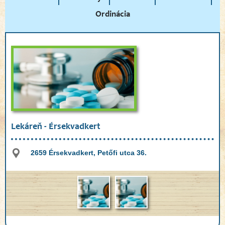
Ordinácia
Lekáreň - Érsekvadkert
2659 Érsekvadkert, Petőfi utca 36.