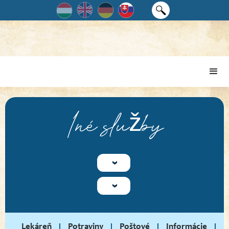
Iné služby
Lekáreň
Potraviny
Poštové
Informácie