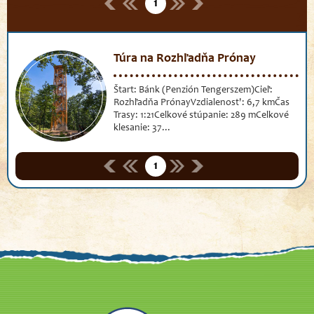
1
Túra na Rozhľadňa Prónay
Štart: Bánk (Penzión Tengerszem)Cieľ:
Rozhľadňa PrónayVzdialenost': 6,7 kmČas
Trasy: 1:21Celkové stúpanie: 289 mCelkové
klesanie: 37...
1