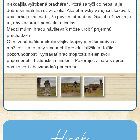
niekdajšia vyštrbená pracháreň, ktorá sa týči do neba, a je
dobre snímateľná už zďaleka. Ako obrovský varujúci ukazovák,
upozorňuje nás na to, že povinnosťou dnes žijúceho človeka je
to, aby zachránil pamiatku minulosti.
Medzi múrmi hradu návštevník môže urobiť príjemnú
prechádzku.
Obnovená bašta a okolie vlajky krajiny ponúka oddych a
možnosť na to, aby sme mohli prezrieť bližšie a ďalšie
pozoruhodnosti. Vyhľadať hrad stojí totiž nielen kvôli
pripomenutiu historickej minulosti. Pozerajúc z hora sa pred
nami otvorí obdivuhodná panoráma.
Hírek