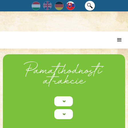
Pamätihodnosti,
atrakcie