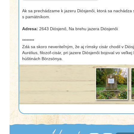
Ak sa prechádzame k jazeru Diósjenői, ktorá sa nachádza s
s pamätníkom.
Adresa:
2643 Diósjenő, Na brehu jazera Diósjenői
********
Zdá sa skoro neveriteľným, že aj rímsky cisár chodil v Di
Aurélius, filozof-cisár, pri jazere Diósjenői bojoval vo veľk
húštinách Börzsönya.