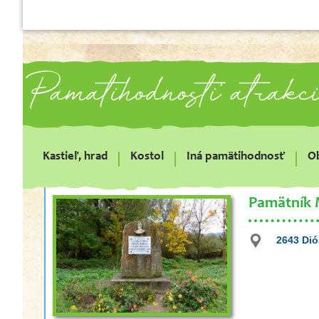
Pamätihodnosti, atrakc
Kastieľ, hrad
Kostol
Iná pamätihodnosť
O
Pamätník 
2643 Dió