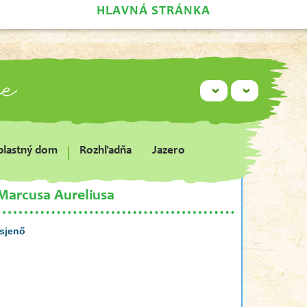
HLAVNÁ STRÁNKA
ie
blastný dom
Rozhľadňa
Jazero
Marcusa Aureliusa
sjenő