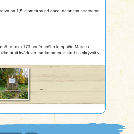
otva na 1,5 kilometrov od obce, najprv sa stretneme
ósjenő. V roku 173 podľa nášho letopočtu Marcus
ej bitke proti kvádov a markomannov, ktorí sa skrývali v