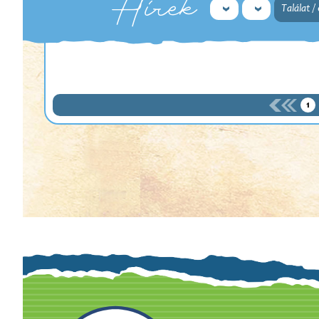
Hírek
Találat /
1