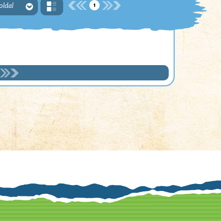
1
 oldal